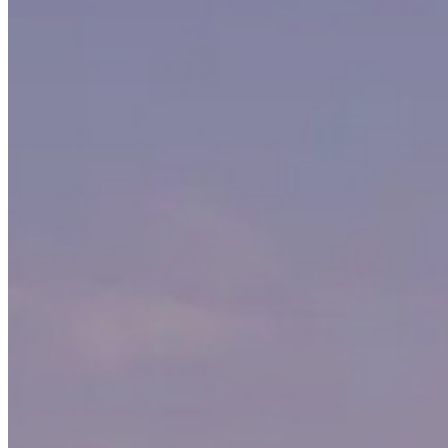
Vaata laoautosid
Varuosade e-pood