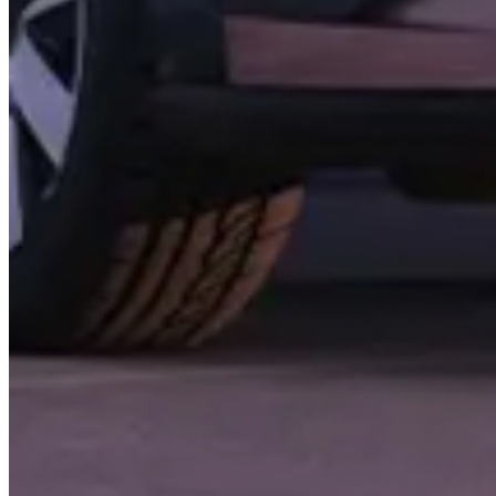
Privaatsuspoliitika
Isikuandmed
OBFCM andmed
Küpsised
Elektroonikajäätmed